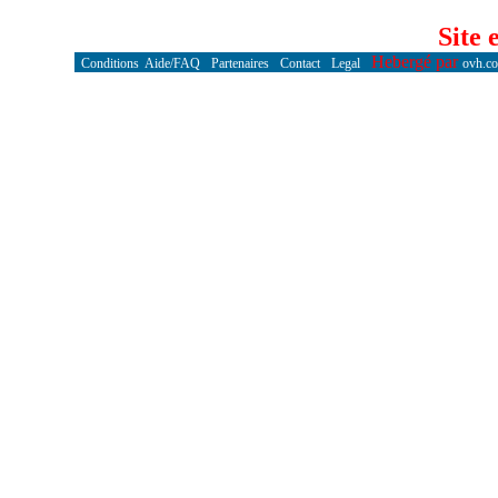
Site 
Hebergé par
Conditions
Aide/FAQ
Partenaires
Contact
Legal
ovh.c